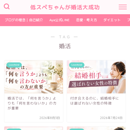
低スペちゃんが婚活大成功
ブログの理念｜自己紹介
Aya公式LINE
恋愛・考え方
ダイエット
― TAG ―
婚活
Love/mind
Love/mind
婚活では、「何を言うか」よ
付き合えるのに、結婚相手に
りも「何を言わないか」の方
は選ばれない女性の特徴
が重要
2026年8月3日
2026年7月24日