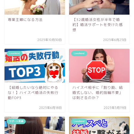
専業主婦になる方法
【32歳婚活女性が半年で婚
約】婚活サポートを受けた感
想
2025年10月30日
2025年6月25日
Love/mind
Love/mind
【結婚したいなら絶対にやる
ハイスぺ相手に「割り勘、結
な！】ハイスペ婚活の失敗行
婚式しない、婚約指輪不要」
動TOP3
は刺さるのか？
2025年6月18日
2025年5月19日
サポート実績
Love/mind