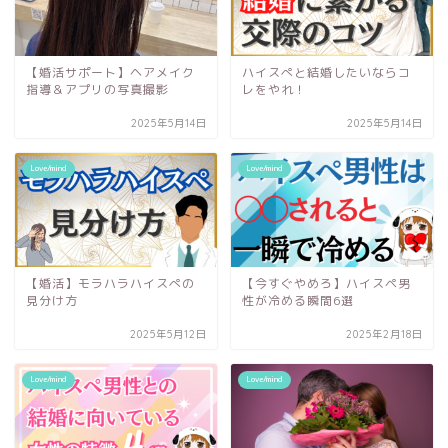
【婚活サポート】ヘアメイク
ハイスぺと結婚したいならコ
指導＆アプリの写真撮影
レをやれ！
2025年5月14日
2025年5月14日
Love/mind
Love/mind
【婚活】モラハラハイスぺの
【今すぐやめろ】ハイスペ男
見分け方
性が冷める瞬間6選
2025年5月12日
2025年2月18日
Love/mind
Love/mind