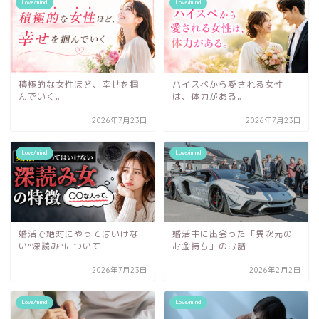
Love/mind
Love/mind
積極的な女性ほど、幸せを掴
ハイスペから愛される女性
んでいく。
は、体力がある。
2026年7月23日
2026年7月23日
Love/mind
Love/mind
婚活で絶対にやってはいけな
婚活中に出会った「異次元の
い”深読み”について
お金持ち」のお話
2026年7月23日
2026年2月2日
Love/mind
Love/mind