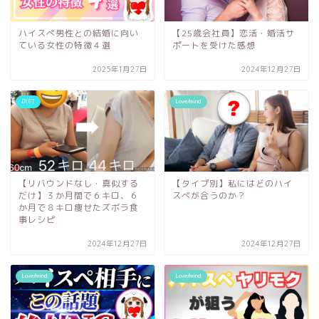
ハイスぺ男性との結婚に向い
【25歳会社員】恋活・婚活サ
ている女性の特徴４選
ポートを受けた感想
2025年1月27日
2024年12月27日
DIET
Love/mind
【リバウンドなし・真似する
【タイプ別】私にはどのハイ
だけ】３か月間で６キロ、６
スぺが合うのか？
か月で８キロ痩せたズボラ食
事レシピ
2024年12月27日
2024年12月27日
Love/mind
Love/mind