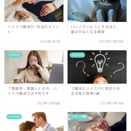
ハイスペ婚活の''本当のメリッ
いい人でいようとするほど、
ト''
選ばれなくなる現実
2026年1月7日
2025年12月23日
Love/mind
Love/mind
『真面目・常識人』それ、ハ
【婚活】ハイスペに即切られ
イスペ婚活では不利です
る女性の思考4選
2025年12月18日
2025年11月14日
Love/mind
サポート実績