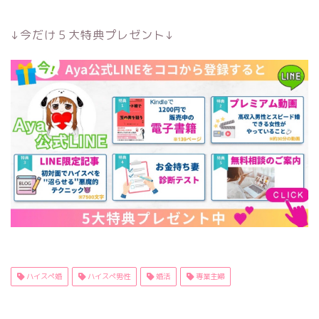
↓今だけ５大特典プレゼント↓
ハイスぺ婚
ハイスぺ男性
婚活
専業主婦