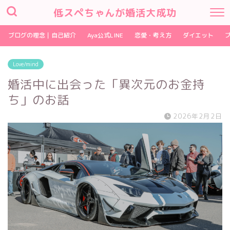
低スペちゃんが婚活大成功
ブログの理念｜自己紹介
Aya公式LINE
恋愛・考え方
ダイエット
Love/mind
婚活中に出会った「異次元のお金持
ち」のお話
2026年2月2日