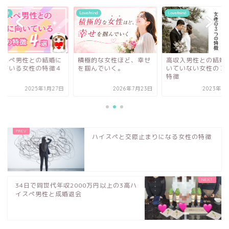
/mind
Love/mind
Love/mind
極的な女性ほど、幸せ
高収入男性との結婚に向
ハイスぺ男性との結
掴んでいく。
いていない女性の３つの
向いている女性の特
特徴
選
2026年7月23日
2023年5月10日
2025年1
ハイスペと交際止まりになる女性の特徴
34日で同世代年収2000万円以上の3高ハ
イスぺ男性と成婚退会