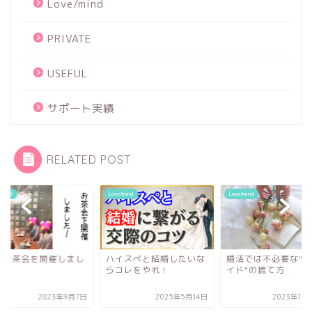
Love/mind
PRIVATE
USEFUL
サポート実績
RELATED POST
/mind
Love/mind
Love/mind
活お茶会を開催しまし
ハイスぺと結婚したいな
婚活では不必要な"プ
♪
らコレをやれ！
イド"の捨て方
2023年9月7日
2025年5月14日
2023年10