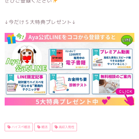
ぜひご登録ください
↓今だけ５大特典プレゼント↓
ハイスぺ婚活
婚活
高収入男性