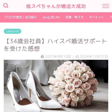
低スペちゃんが婚活大成功
ブログの理念｜自己紹介
Aya公式LINE
恋愛・考え方
ダイエット
Love/mind
【34歳会社員】ハイスぺ婚活サポート
を受けた感想
2023年8月10日
/
2024年12月27日