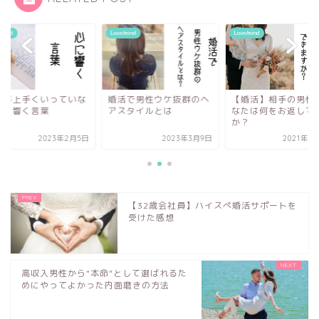
/mind
Love/mind
Love/mind
活が上手くいっていな
婚活で男性ウケ抜群のヘ
【婚活】相手の男性
方に響く言葉
アスタイルとは
なたは何をお返しで
か？
2023年2月5日
2023年3月9日
2021年8
【32歳会社員】ハイスぺ婚活サポートを
受けた感想
高収入男性から"本命"として選ばれるた
めにやってよかった内面磨きの方法