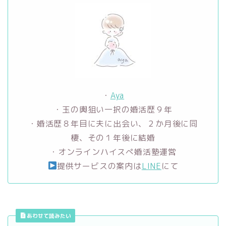
・
Aya
・玉の輿狙い一択の婚活歴９年
・婚活歴８年目に夫に出会い、２か月後に同
棲、その１年後に結婚
・オンラインハイスぺ婚活塾運営
提供サービスの案内は
LINE
にて
あわせて読みたい