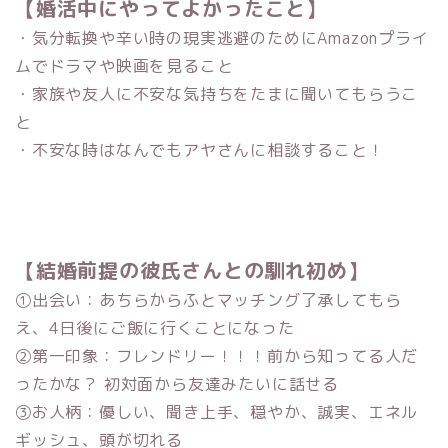
【婚活中にやってよかったこと】
・気分転換や辛い時の現実逃避のためにAmazonプライ
ムでドラマや映画を見ること
・家族や友人に不安な気持ちをたまに聞いてもらうこ
と
・不安な時はなんでもアヤさんに相談すること！
【結婚前提の彼氏さんとの馴れ初め】
①出会い：あちらからふとマッチング了承してもら
え、4日後にご飯に行くことになった
②第一印象：フレンドリー！！！前から知ってる人だ
ったかな？ 初対面から友達みたいに話せる
③お人柄：優しい、聞き上手、穏やか、誠実、エネル
ギッシュ、頭が切れる