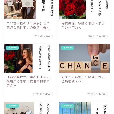
コツさえ掴めば【東京】での
男女共通、結婚できる人は〇
高収入男性狙いの婚活は余裕
〇〇が広い人
2023年2月6日
2022年6月20日
Love/mind
Love/mind
【婚活難民から学ぶ】理想の
好条件で結婚したいなら今の
結婚ができない女性の物事の
環境を変えろ！
考え方
2022年6月16日
2021年11月30日
Love/mind
Love/mind