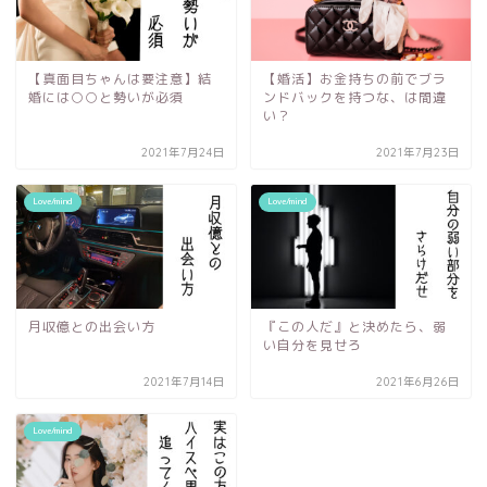
【真面目ちゃんは要注意】結
【婚活】お金持ちの前でブラ
婚には○○と勢いが必須
ンドバックを持つな、は間違
い？
2021年7月24日
2021年7月23日
Love/mind
Love/mind
月収億との出会い方
『この人だ』と決めたら、弱
い自分を見せろ
2021年7月14日
2021年6月26日
Love/mind