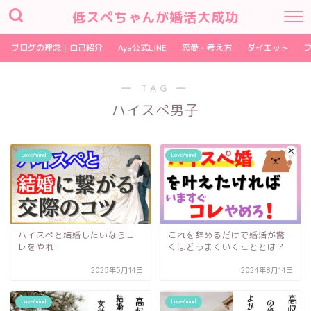
低スペちゃんが婚活大成功
ブログの理念｜自己紹介
Aya公式LINE
恋愛・考え方
ダイエット
― TAG ―
ハイスぺ男子
Love/mind
Love/mind
ハイスぺと結婚したいならコ
これを辞めるだけで婚活が驚
レをやれ！
くほどうまくいくこととは？
2025年5月14日
2024年8月14日
Love/mind
Love/mind