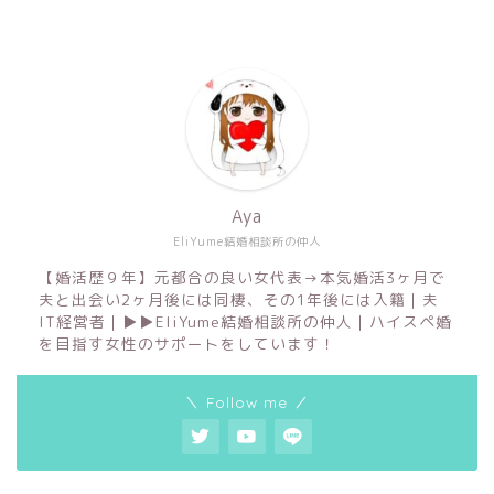
Aya
EliYume結婚相談所の仲人
【婚活歴９年】元都合の良い女代表→本気婚活3ヶ月で
夫と出会い2ヶ月後には同棲、その1年後には入籍｜夫
IT経営者｜▶︎▶︎EliYume結婚相談所の仲人｜ハイスペ婚
を目指す女性のサポートをしています！
＼ Follow me ／