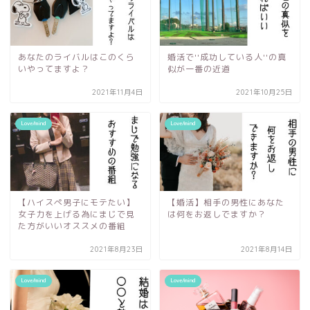
あなたのライバルはこのくら
婚活で''成功している人''の真
いやってますよ？
似が一番の近道
2021年11月4日
2021年10月25日
Love/mind
Love/mind
【ハイスぺ男子にモテたい】
【婚活】相手の男性にあなた
女子力を上げる為にまじで見
は何をお返しでますか？
た方がいいオススメの番組
2021年8月23日
2021年8月14日
Love/mind
Love/mind