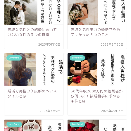
高収入男性との結婚に向いて
高収入男性狙いの婚活でやめ
いない女性の３つの特徴
てよかった３つのこと
2023年5月10日
2023年3月20日
Love/mind
Love/mind
婚活で男性ウケ抜群のヘアス
30代年収2000万円の経営者か
タイルとは
ら聞いた！結婚相手に求める
条件とは
2023年3月9日
2023年2月15日
Love/mind
Love/mind