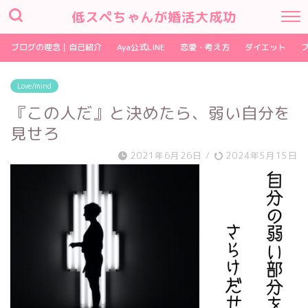
低スペちゃんが婚活大成功
ブログの理念｜自己紹介
Aya公式LINE
恋愛・考え方
ダイエット
Love/mind
『この人だ』と決めたら、弱い自分を
見せろ
2021年6月26日
/
2024年5月15日