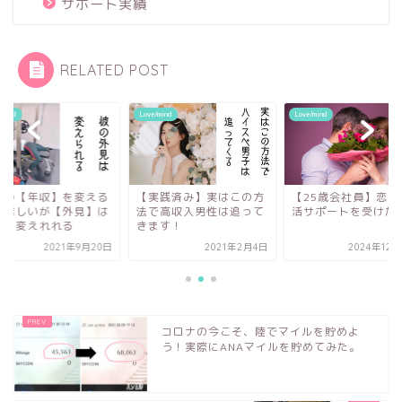
サポート実績
RELATED POST
/mind
Love/mind
Love/mind
性の【年収】を変える
【実践済み】実はこの方
【25歳会社員】恋活
は難しいが【外見】は
法で高収入男性は追って
活サポートを受けた
単に変えれれる
きます！
2021年9月20日
2021年2月4日
2024年12
コロナの今こそ、陸でマイルを貯めよ
う！実際にANAマイルを貯めてみた。