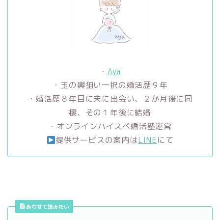
・
Aya
・玉の輿狙い一択の婚活歴９年
・婚活歴８年目に夫に出会い、２か月後に同
棲、その１年後に結婚
・オンラインハイスぺ婚活塾運営
提供サービスの案内は
LINE
にて
あわせて読みたい