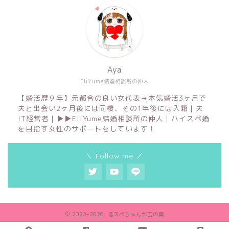
Aya
EliYume結婚相談所の仲人
【婚活歴９年】元都合の良い女代表→本気婚活3ヶ月で
夫と出会い2ヶ月後には同棲、その1年後には入籍｜夫
IT経営者｜▶︎▶︎EliYume結婚相談所の仲人｜ハイスペ婚
を目指す女性のサポートをしています！
＼ Follow me ／
2020–2026 低スペちゃんが玉の輿