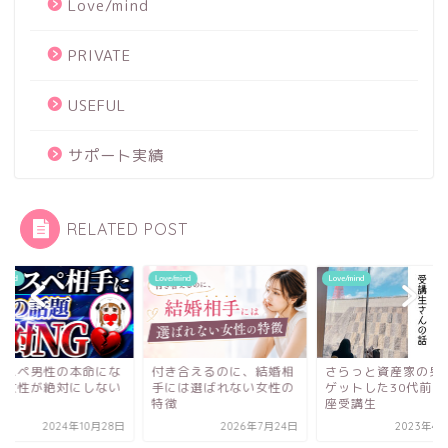
Love/mind
PRIVATE
USEFUL
サポート実績
RELATED POST
e/mind
Love/mind
Love/mind
き合えるのに、結婚相
さらっと資産家の男性を
ハイスペ男性の本命
には選ばれない女性の
ゲットした30代前半の講
れる女性が絶対にし
徴
座受講生
話題
2026年7月24日
2023年4月12日
2024年10