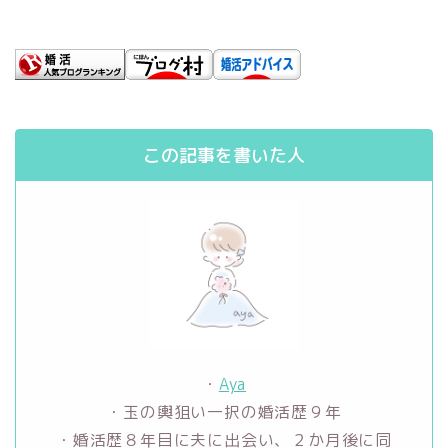
この記事を書いた人
・
Aya
・玉の輿狙い一択の婚活歴９年
・婚活歴８年目に夫に出会い、２か月後に同