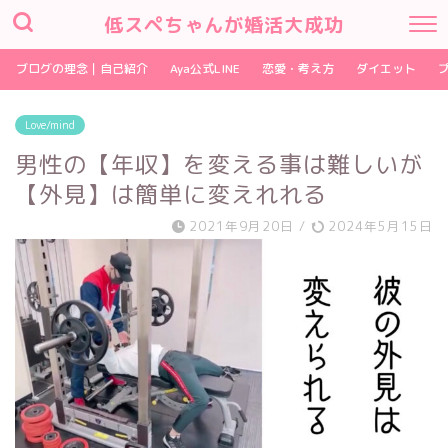
低スペちゃんが婚活大成功
ブログの理念｜自己紹介
Aya公式LINE
恋愛・考え方
ダイエット
Love/mind
男性の【年収】を変える事は難しいが
【外見】は簡単に変えれれる
2021年9月20日
/
2024年5月15日