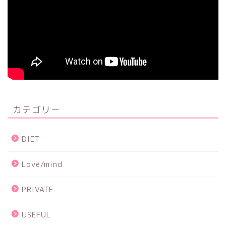
カテゴリー
DIET
Love/mind
PRIVATE
USEFUL