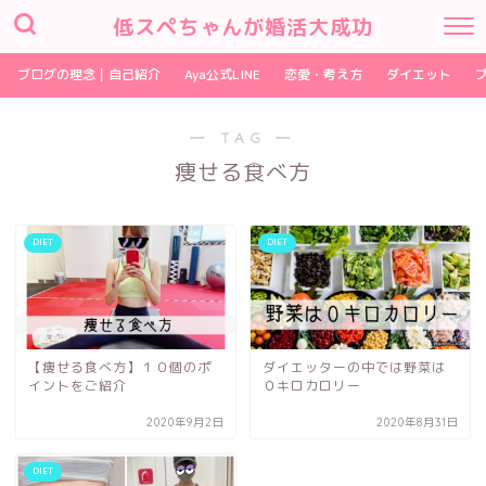
低スペちゃんが婚活大成功
ブログの理念｜自己紹介
Aya公式LINE
恋愛・考え方
ダイエット
― TAG ―
痩せる食べ方
DIET
DIET
【痩せる食べ方】１０個のポ
ダイエッターの中では野菜は
イントをご紹介
０キロカロリー
2020年9月2日
2020年8月31日
DIET